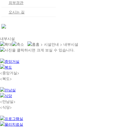
외부경관
오시는 길
내부시설
홈 > 시설안내 > 내부시설
<중앙거실>
<복도>
<만남실>
<식당>